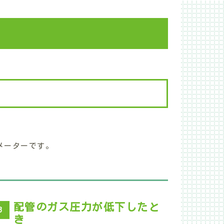
メーターです。
配管のガス圧力が低下したと
3
き