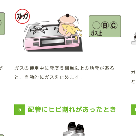
が
ガスの使用中に震度５相当以上の地震がある
ガ
と、自動的にガスを止めます。
と
配管にヒビ割れがあったとき
5