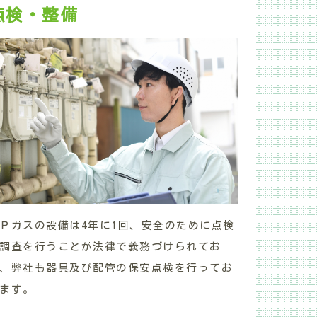
点検・整備
Ｐガスの設備は4年に1回、安全のために点検
調査を行うことが法律で義務づけられてお
、弊社も
器具及び配管の保安点検を行ってお
ます。